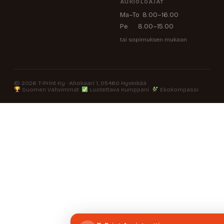
AUKIOLOAJAT
Ma–To 8.00–16.00
Pe 8.00–15.00
tai sopimuksen mukaan
© 2026 T-Print Ky · Ahokaari 1, 05460 Hyvinkää
Suomen Vahvimmat
Luotettava Kumppani
Ekokompassi