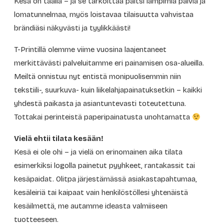
Kesä on täällä – ja se tarkoittaa paitsi lämpimiä päiviä ja
lomatunnelmaa, myös loistavaa tilaisuutta vahvistaa
brändiäsi näkyvästi ja tyylikkäästi!
T-Printillä olemme viime vuosina laajentaneet
merkittävästi palveluitamme eri painamisen osa-alueilla.
Meiltä onnistuu nyt entistä monipuolisemmin niin
tekstiili-, suurkuva- kuin liikelahjapainatuksetkin – kaikki
yhdestä paikasta ja asiantuntevasti toteutettuna.
Tottakai perinteistä paperipainatusta unohtamatta
Vielä ehtii tilata kesään!
Kesä ei ole ohi – ja vielä on erinomainen aika tilata
esimerkiksi logolla painetut pyyhkeet, rantakassit tai
kesäpaidat. Olitpa järjestämässä asiakastapahtumaa,
kesäleiriä tai kaipaat vain henkilöstöllesi yhtenäistä
kesäilmettä, me autamme ideasta valmiiseen
tuotteeseen.