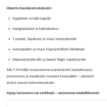
Ideoita kesäpainatuksiin:
Pyyhkeet omalla logolla
Kangaskassit ja kylmälaukut
T-paidat, lippikset ja muut kesätekstiilit
Juomapullot ja muut käytännölliset liikelahjat
Mainosbanderollit ja beach flagit tapahtumiin
Me T-Printillä toteutamme painatukset laadukkaasti,
joustavasti ja asiakkaan toiveita kuunnellen – pienistä
eristä suuriin kokonaisuuksiin.
Kysy tarjousta tai vinkkejä – autamme mielellämme!