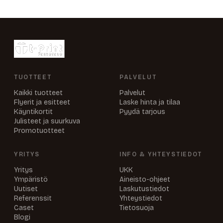
TUOTTEET
PALVELUT
Kaikki tuotteet
Palvelut
Flyerit ja esitteet
Laske hinta ja tilaa
Käyntikortit
Pyydä tarjous
Julisteet ja suurkuva
Promotuotteet
YRITYS
INFO & YHTEYSTIEDOT
Yritys
UKK
Ympäristö
Aineisto-ohjeet
Uutiset
Laskutustiedot
Referenssit
Yhteystiedot
Caset
Tietosuoja
Blogi