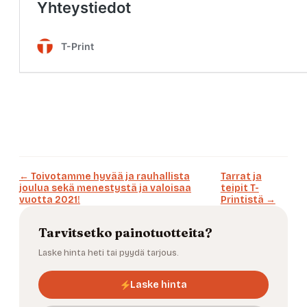
← Toivotamme hyvää ja rauhallista
Tarrat ja
joulua sekä menestystä ja valoisaa
teipit T-
vuotta 2021!
Printistä →
Tarvitsetko painotuotteita?
Laske hinta heti tai pyydä tarjous.
Laske hinta