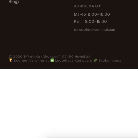
Blogi
AUKIOLOAJAT
Ma–To 8.00–16.00
Pe 8.00–15.00
tai sopimuksen mukaan
© 2026 T-Print Ky · Ahokaari 1, 05460 Hyvinkää
Suomen Vahvimmat
Luotettava Kumppani
Ekokompassi