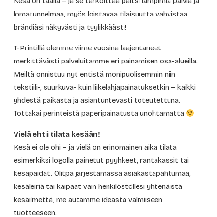
Kesä on täällä – ja se tarkoittaa paitsi lämpimiä päiviä ja
lomatunnelmaa, myös loistavaa tilaisuutta vahvistaa
brändiäsi näkyvästi ja tyylikkäästi!
T-Printillä olemme viime vuosina laajentaneet
merkittävästi palveluitamme eri painamisen osa-alueilla.
Meiltä onnistuu nyt entistä monipuolisemmin niin
tekstiili-, suurkuva- kuin liikelahjapainatuksetkin – kaikki
yhdestä paikasta ja asiantuntevasti toteutettuna.
Tottakai perinteistä paperipainatusta unohtamatta
Vielä ehtii tilata kesään!
Kesä ei ole ohi – ja vielä on erinomainen aika tilata
esimerkiksi logolla painetut pyyhkeet, rantakassit tai
kesäpaidat. Olitpa järjestämässä asiakastapahtumaa,
kesäleiriä tai kaipaat vain henkilöstöllesi yhtenäistä
kesäilmettä, me autamme ideasta valmiiseen
tuotteeseen.