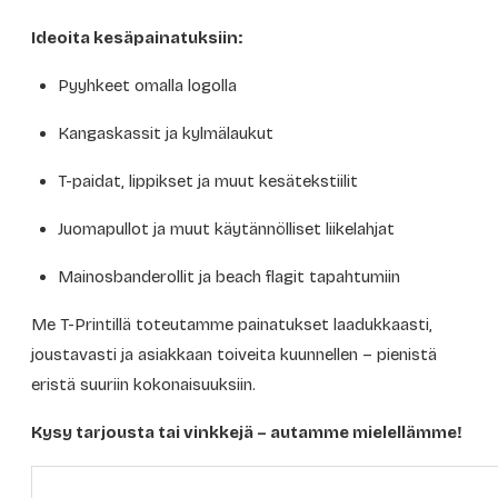
Ideoita kesäpainatuksiin:
Pyyhkeet omalla logolla
Kangaskassit ja kylmälaukut
T-paidat, lippikset ja muut kesätekstiilit
Juomapullot ja muut käytännölliset liikelahjat
Mainosbanderollit ja beach flagit tapahtumiin
Me T-Printillä toteutamme painatukset laadukkaasti,
joustavasti ja asiakkaan toiveita kuunnellen – pienistä
eristä suuriin kokonaisuuksiin.
Kysy tarjousta tai vinkkejä – autamme mielellämme!