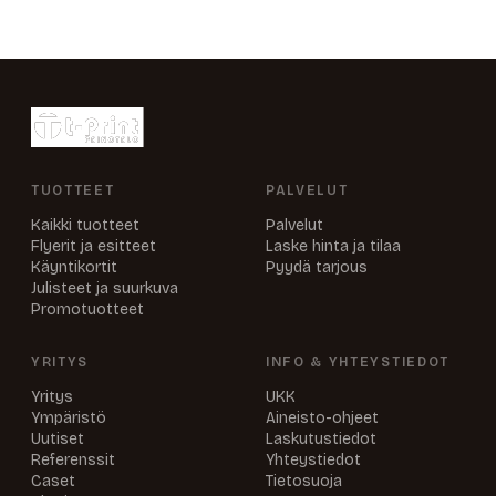
TUOTTEET
PALVELUT
Kaikki tuotteet
Palvelut
Flyerit ja esitteet
Laske hinta ja tilaa
Käyntikortit
Pyydä tarjous
Julisteet ja suurkuva
Promotuotteet
YRITYS
INFO & YHTEYSTIEDOT
Yritys
UKK
Ympäristö
Aineisto-ohjeet
Uutiset
Laskutustiedot
Referenssit
Yhteystiedot
Caset
Tietosuoja