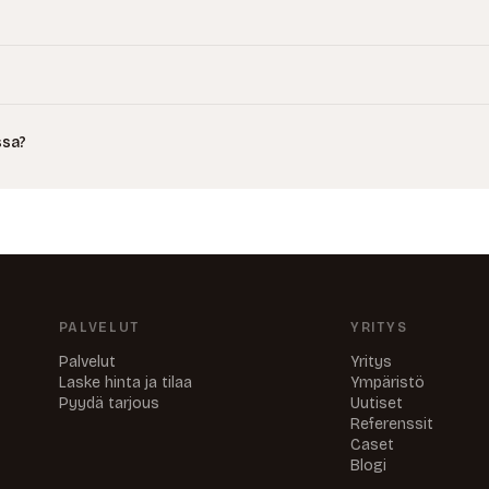
ssa?
PALVELUT
YRITYS
Palvelut
Yritys
Laske hinta ja tilaa
Ympäristö
Pyydä tarjous
Uutiset
Referenssit
Caset
Blogi