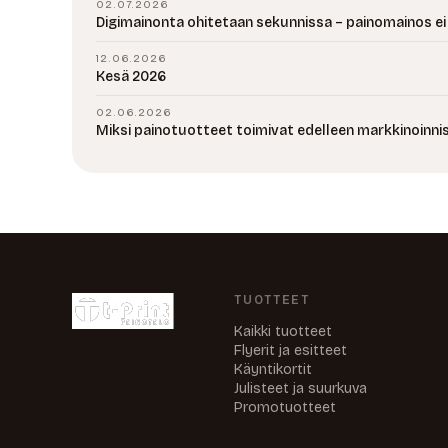
02.07.2026
Digimainonta ohitetaan sekunnissa – painomainos ei
12.06.2026
Kesä 2026
02.06.2026
Miksi painotuotteet toimivat edelleen markkinoinni
TUOTTEET
Kaikki tuotteet
Flyerit ja esitteet
Käyntikortit
Julisteet ja suurkuva
Promotuotteet