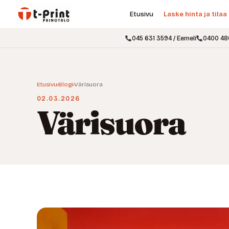
Etusivu
Laske hinta ja tilaa
045 631 3594 / Eemeli
0400 48
Etusivu
›
Blogi
›
Värisuora
02.03.2026
Värisuora