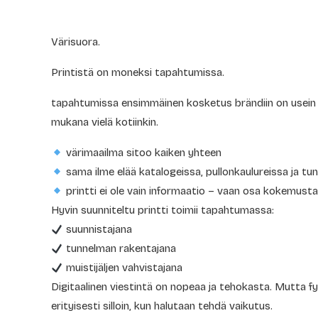
Värisuora.
Printistä on moneksi tapahtumissa.
tapahtumissa ensimmäinen kosketus brändiin on usein f
mukana vielä kotiinkin.
värimaailma sitoo kaiken yhteen
sama ilme elää katalogeissa, pullonkaulureissa ja tu
printti ei ole vain informaatio – vaan osa kokemust
Hyvin suunniteltu printti toimii tapahtumassa:
suunnistajana
tunnelman rakentajana
muistijäljen vahvistajana
Digitaalinen viestintä on nopeaa ja tehokasta. Mutta fyy
erityisesti silloin, kun halutaan tehdä vaikutus.