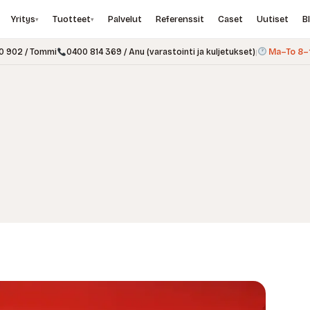
Yritys
Tuotteet
Palvelut
Referenssit
Caset
Uutiset
B
▾
▾
0 902 / Tommi
0400 814 369 / Anu (varastointi ja kuljetukset)
|
Ma–To 8–1