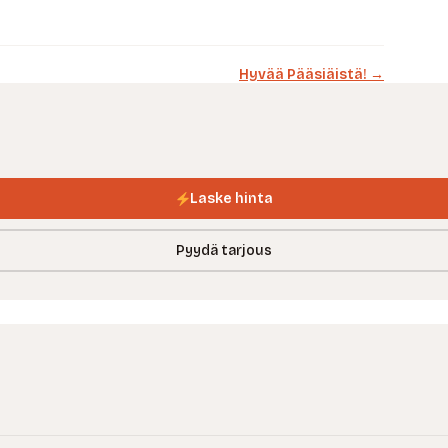
Hyvää Pääsiäistä! →
Laske hinta
Pyydä tarjous