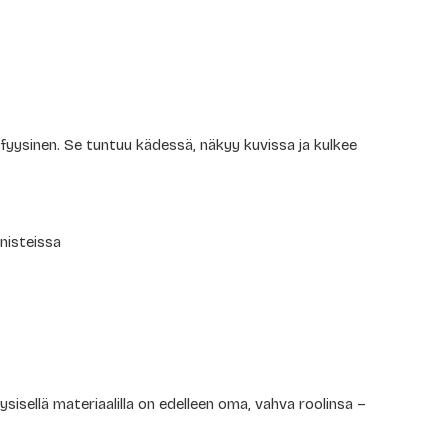
yysinen. Se tuntuu kädessä, näkyy kuvissa ja kulkee
nnisteissa
a
sisellä materiaalilla on edelleen oma, vahva roolinsa –