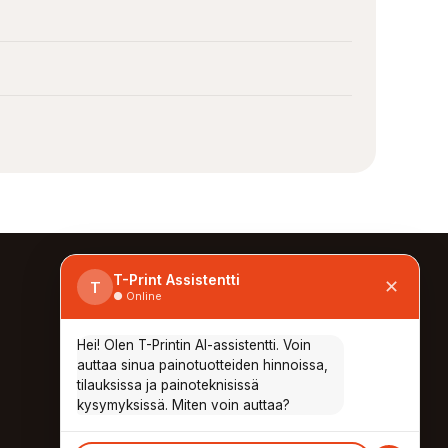
T-Print Assistentti
✕
T
● Online
INFO & YHTEYSTIEDOT
UKK
Hei! Olen T-Printin AI-assistentti. Voin
Aineisto-ohjeet
auttaa sinua painotuotteiden hinnoissa,
Laskutustiedot
tilauksissa ja painoteknisissä
Yhteystiedot
kysymyksissä. Miten voin auttaa?
Tietosuoja
AUKIOLOAJAT