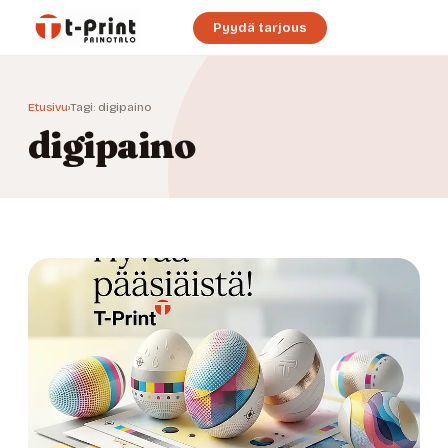
Pyydä tarjous
Etusivu
›
Tagi: digipaino
digipaino