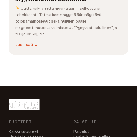
Uutta näkyvyyttä myymälään – selkeästi ja
tehokkaasti! Toteutimme myymälään näyttävät
tolppamainoslevyt sekä hyllyjen päälle
magneettimatosta valmistetut “Pysyvästi edullinen” ja
“Tarjous” -kyltit.…
Lue lisää →
TUOTTEET
PALVELUT
Kaikki tuotteet
Palvelut