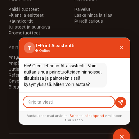
Kaikki tuotteet
Palvelut
Flyerit ja esitteet
Laske hinta ja tilaa
Käyntikortit
Pyydä tarjous
Julisteet ja suurkuva
Promotuotteet
T-Print Assistentti
✕
T
YRITYS
INFO & YHTEYSTIEDOT
● Online
Yritys
UKK
Ympäristö
Aineisto-ohjeet
Hei! Olen T-Printin AI-assistentti. Voin
Uutiset
Laskutustiedot
auttaa sinua painotuotteiden hinnoissa,
Referenssit
Yhteystiedot
tilauksissa ja painoteknisissä
Caset
Tietosuoja
kysymyksissä. Miten voin auttaa?
Blogi
AUKIOLOAJAT
Ma–To 8.00–16.00
Pe 8.00–15.00
tai sopimuksen mukaan
Vastaukset ovat arvioita.
Soita
tai
sähköposti
viralliseen
tilaukseen.
✕