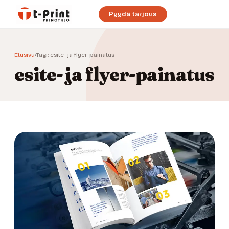
Pyydä tarjous
Etusivu
›
Tagi: esite- ja flyer-painatus
esite- ja flyer-painatus