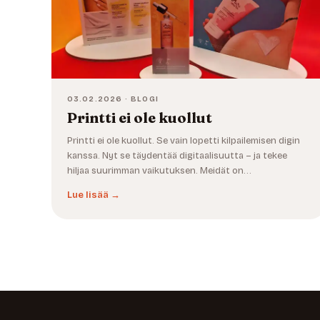
03.02.2026 · BLOGI
Printti ei ole kuollut
Printti ei ole kuollut. Se vain lopetti kilpailemisen digin
kanssa. Nyt se täydentää digitaalisuutta – ja tekee
hiljaa suurimman vaikutuksen. Meidät on…
Lue lisää →