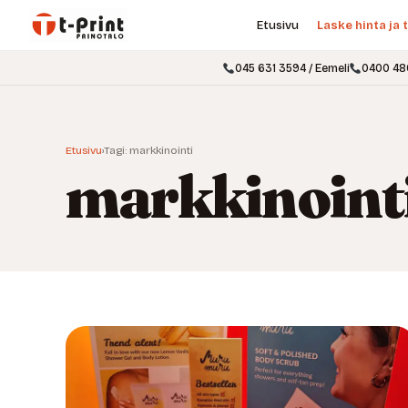
Etusivu
Laske hinta ja t
045 631 3594 / Eemeli
0400 48
Etusivu
›
Tagi: markkinointi
markkinoint