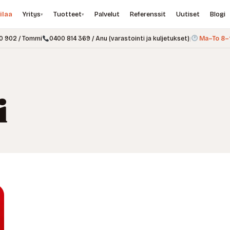
ilaa
Yritys
Tuotteet
Palvelut
Referenssit
Uutiset
Blogi
▾
▾
0 902 / Tommi
0400 814 369 / Anu (varastointi ja kuljetukset)
|
Ma–To 8–1
i