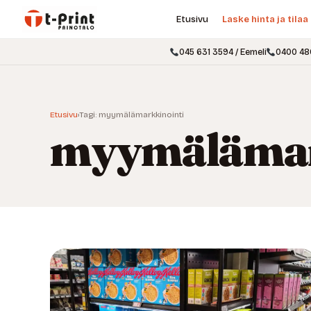
Etusivu
Laske hinta ja tilaa
045 631 3594 / Eemeli
0400 48
Etusivu
›
Tagi: myymälämarkkinointi
myymälämar