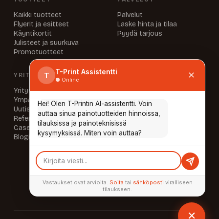
Kaikki tuotteet
Palvelut
Flyerit ja esitteet
Laske hinta ja tilaa
Käyntikortit
Pyydä tarjous
Julisteet ja suurkuva
Promotuotteet
T-Print Assistentti
✕
T
YRITYS
INFO & YHTEYSTIEDOT
● Online
Yritys
UKK
Ympäristö
Aineisto-ohjeet
Hei! Olen T-Printin AI-assistentti. Voin
Uutiset
Laskutustiedot
auttaa sinua painotuotteiden hinnoissa,
Referenssit
Yhteystiedot
tilauksissa ja painoteknisissä
Caset
Tietosuoja
kysymyksissä. Miten voin auttaa?
Blogi
AUKIOLOAJAT
Ma–To 8.00–16.00
Pe 8.00–15.00
tai sopimuksen mukaan
Vastaukset ovat arvioita.
Soita
tai
sähköposti
viralliseen
tilaukseen.
✕