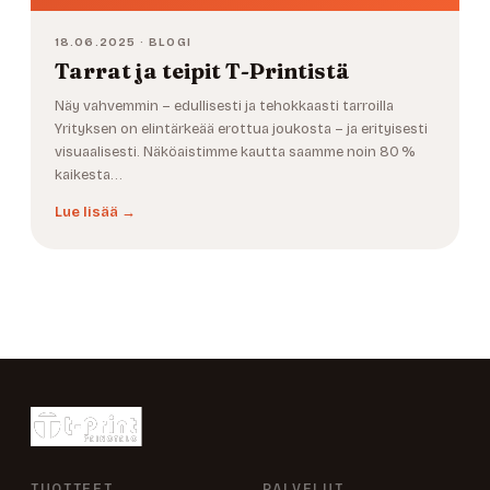
18.06.2025 · BLOGI
Tarrat ja teipit T-Printistä
Näy vahvemmin – edullisesti ja tehokkaasti tarroilla
Yrityksen on elintärkeää erottua joukosta – ja erityisesti
visuaalisesti. Näköaistimme kautta saamme noin 80 %
kaikesta…
Lue lisää →
TUOTTEET
PALVELUT