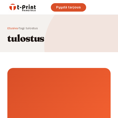
Pyydä tarjous
Etusivu
›
Tagi: tulostus
tulostus