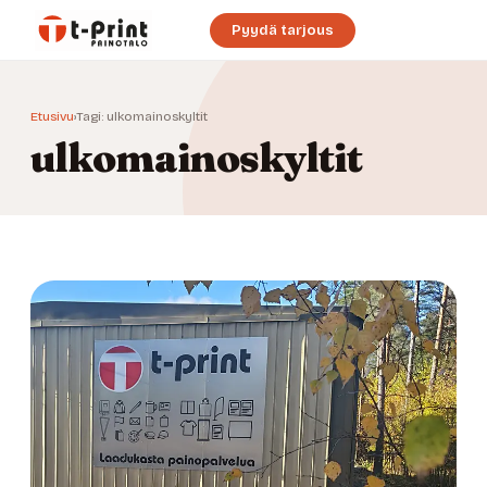
Pyydä tarjous
Etusivu
›
Tagi: ulkomainoskyltit
ulkomainoskyltit