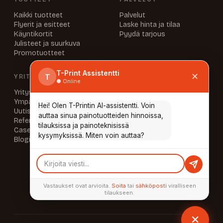
Kaikki tuotteet
Palvelut
Flyerit ja esitteet
Laske hinta ja tilaa
Käyntikortit
Pyydä tarjous
Julisteet ja suurkuva
Promotuotteet
T-Print Assistentti
✕
T
YRITYS
INFO & YHTEYSTIEDOT
● Online
Yritys
UKK
Ympäristö
Aineisto-ohjeet
Hei! Olen T-Printin AI-assistentti. Voin
Uutiset
Laskutustiedot
auttaa sinua painotuotteiden hinnoissa,
Referenssit
Yhteystiedot
tilauksissa ja painoteknisissä
Caset
Tietosuoja
kysymyksissä. Miten voin auttaa?
Blogi
AUKIOLOAJAT
Ma–To 8.00–16.00
Pe 8.00–15.00
tai sopimuksen mukaan
Vastaukset ovat arvioita.
Soita
tai
sähköposti
viralliseen
tilaukseen.
✕