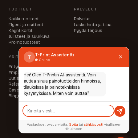
TUOTTEET
PALVELUT
Kaikki tuotteet
Palvelut
Flyerit ja esitteet
Laske hinta ja tilaa
Käyntikortit
Pyydä tarjous
Julisteet ja suurkuva
Promotuotteet
T-Print Assistentti
✕
T
YRITYS
INFO & YHTEYSTIEDOT
● Online
Yritys
UKK
Ympäristö
Aineisto-ohjeet
Hei! Olen T-Printin AI-assistentti. Voin
Uutiset
Laskutustiedot
auttaa sinua painotuotteiden hinnoissa,
Referenssit
Yhteystiedot
tilauksissa ja painoteknisissä
Caset
Tietosuoja
kysymyksissä. Miten voin auttaa?
Blogi
AUKIOLOAJAT
Ma–To 8.00–16.00
Pe 8.00–15.00
tai sopimuksen mukaan
Vastaukset ovat arvioita.
Soita
tai
sähköposti
viralliseen
tilaukseen.