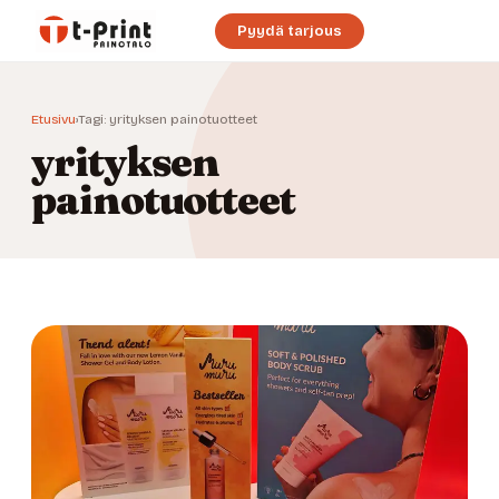
Pyydä tarjous
Etusivu
›
Tagi: yrityksen painotuotteet
yrityksen
painotuotteet