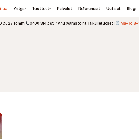
ilaa
Yritys
Tuotteet
Palvelut
Referenssit
Uutiset
Blogi
▾
▾
0 902 / Tommi
0400 814 369 / Anu (varastointi ja kuljetukset)
|
Ma–To 8–1