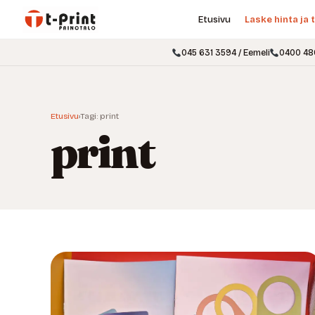
Etusivu
Laske hinta ja t
045 631 3594 / Eemeli
0400 48
Etusivu
›
Tagi: print
print